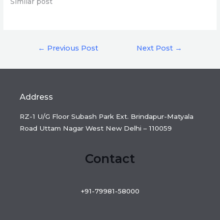
Similar post
Post
←
Previous Post
Next Post
→
navigation
Address
RZ-1 U/G Floor Subash Park Ext. Brindapur-Matyala
Road Uttam Nagar West New Delhi – 110059
Contact
+91-79981-58000