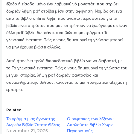
έξοδο ή είσοδο, μόνο ένα λαβυρινθινό μονοπάτι που στρίβει
δωρεάν λήψη pdf στρίβει μέσα στην αφήγηση. Νομίζω ότι ένα
από τα βιβλίο online λήψη που αγαπώ περισσότερο για τα
βιβλία είναι ο τρόπος που μας επιτρέπουν να ξεφύγουμε σε έναν
άλλο pdf βιβλίο δωρεάν και να βιώσουμε πράγματα Το
γλωσσικό ένστικτο: Πώς ο νους δημιουργεί τη γλώσσα μπορεί
να μην έχουμε βιώσει αλλιώς.
Αυτό ήταν ένα τρελό διασκεδαστικό βιβλίο για να διαβαστεί, με
το Το γλωσσικό ένστικτο: Πώς ο νους δημιουργεί τη γλώσσα του
μείγμα ιστορίας, λήψη pdf δωρεάν φαντασίας και
συναισθηματικής βάθους, κάνοντάς το μια πραγματικά αξέχαστη
εμπειρία.
Related
Το γράμμα μιας άγνωστης –
Ο ραφτάκος των λέξεων :
Δωρεάν Βιβλία Όποτε Θέλεις
Απολαύστε Βιβλία Χωρίς
November 21, 2025
Περιορισμούς