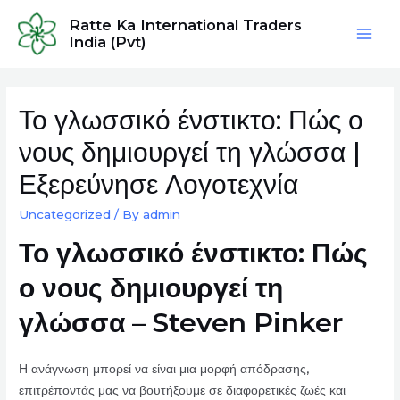
Skip
Ratte Ka International Traders
to
India (Pvt)
Mai
content
Men
Το γλωσσικό ένστικτο: Πώς ο
νους δημιουργεί τη γλώσσα |
Εξερεύνησε Λογοτεχνία
Uncategorized
/ By
admin
Το γλωσσικό ένστικτο: Πώς
ο νους δημιουργεί τη
γλώσσα – Steven Pinker
Η ανάγνωση μπορεί να είναι μια μορφή απόδρασης,
επιτρέποντάς μας να βουτήξουμε σε διαφορετικές ζωές και