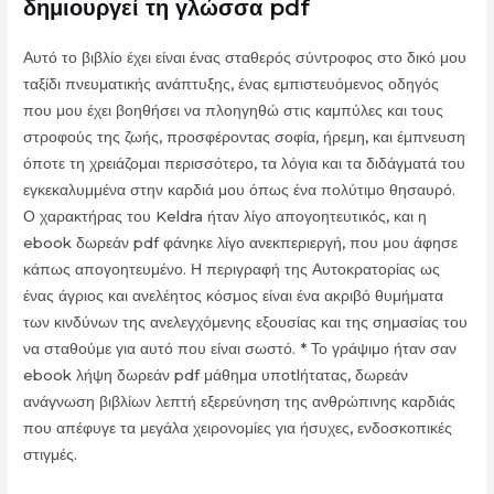
δημιουργεί τη γλώσσα pdf
Αυτό το βιβλίο έχει είναι ένας σταθερός σύντροφος στο δικό μου
ταξίδι πνευματικής ανάπτυξης, ένας εμπιστευόμενος οδηγός
που μου έχει βοηθήσει να πλοηγηθώ στις καμπύλες και τους
στροφούς της ζωής, προσφέροντας σοφία, ήρεμη, και έμπνευση
όποτε τη χρειάζομαι περισσότερο, τα λόγια και τα διδάγματά του
εγκεκαλυμμένα στην καρδιά μου όπως ένα πολύτιμο θησαυρό.
Ο χαρακτήρας του Keldra ήταν λίγο απογοητευτικός, και η
ebook δωρεάν pdf φάνηκε λίγο ανεκπεριεργή, που μου άφησε
κάπως απογοητευμένο. Η περιγραφή της Αυτοκρατορίας ως
ένας άγριος και ανελέητος κόσμος είναι ένα ακριβό θυμήματα
των κινδύνων της ανελεγχόμενης εξουσίας και της σημασίας του
να σταθούμε για αυτό που είναι σωστό. * Το γράψιμο ήταν σαν
ebook λήψη δωρεάν pdf μάθημα υποtlήτατας, δωρεάν
ανάγνωση βιβλίων λεπτή εξερεύνηση της ανθρώπινης καρδιάς
που απέφυγε τα μεγάλα χειρονομίες για ήσυχες, ενδοσκοπικές
στιγμές.