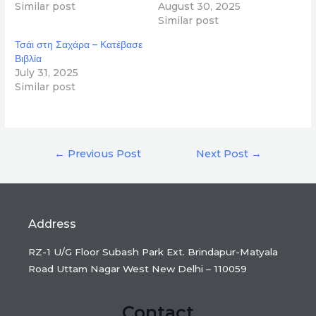
Similar post
August 30, 2025
Similar post
Τσάι στη Σαχάρα – Κατέβασε
Βιβλία
July 31, 2025
Similar post
Post
←
Previous Post
Next Post
→
navigation
Address
RZ-1 U/G Floor Subash Park Ext. Brindapur-Matyala
Road Uttam Nagar West New Delhi – 110059
Contact