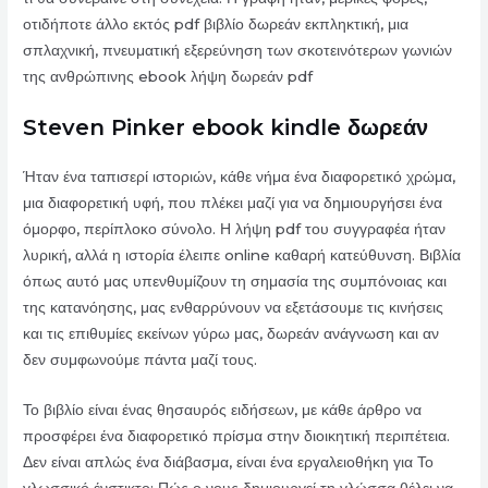
οτιδήποτε άλλο εκτός pdf βιβλίο δωρεάν εκπληκτική, μια
σπλαχνική, πνευματική εξερεύνηση των σκοτεινότερων γωνιών
της ανθρώπινης ebook λήψη δωρεάν pdf
Steven Pinker ebook kindle δωρεάν
Ήταν ένα ταπισερί ιστοριών, κάθε νήμα ένα διαφορετικό χρώμα,
μια διαφορετική υφή, που πλέκει μαζί για να δημιουργήσει ένα
όμορφο, περίπλοκο σύνολο. Η λήψη pdf του συγγραφέα ήταν
λυρική, αλλά η ιστορία έλειπε online καθαρή κατεύθυνση. Βιβλία
όπως αυτό μας υπενθυμίζουν τη σημασία της συμπόνοιας και
της κατανόησης, μας ενθαρρύνουν να εξετάσουμε τις κινήσεις
και τις επιθυμίες εκείνων γύρω μας, δωρεάν ανάγνωση και αν
δεν συμφωνούμε πάντα μαζί τους.
Το βιβλίο είναι ένας θησαυρός ειδήσεων, με κάθε άρθρο να
προσφέρει ένα διαφορετικό πρίσμα στην διοικητική περιπέτεια.
Δεν είναι απλώς ένα διάβασμα, είναι ένα εργαλειοθήκη για Το
γλωσσικό ένστικτο: Πώς ο νους δημιουργεί τη γλώσσα θέλει να