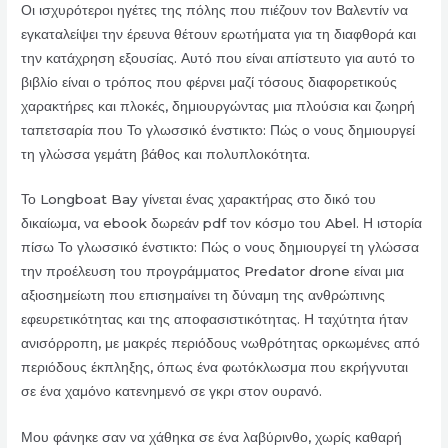
Οι ισχυρότεροι ηγέτες της πόλης που πιέζουν τον Βαλεντίν να
εγκαταλείψει την έρευνα θέτουν ερωτήματα για τη διαφθορά και
την κατάχρηση εξουσίας. Αυτό που είναι απίστευτο για αυτό το
βιβλίο είναι ο τρόπος που φέρνει μαζί τόσους διαφορετικούς
χαρακτήρες και πλοκές, δημιουργώντας μια πλούσια και ζωηρή
ταπετσαρία που Το γλωσσικό ένστικτο: Πώς ο νους δημιουργεί
τη γλώσσα γεμάτη βάθος και πολυπλοκότητα.
Το Longboat Bay γίνεται ένας χαρακτήρας στο δικό του
δικαίωμα, να ebook δωρεάν pdf τον κόσμο του Abel. Η ιστορία
πίσω Το γλωσσικό ένστικτο: Πώς ο νους δημιουργεί τη γλώσσα
την προέλευση του προγράμματος Predator drone είναι μια
αξιοσημείωτη που επισημαίνει τη δύναμη της ανθρώπινης
εφευρετικότητας και της αποφασιστικότητας. Η ταχύτητα ήταν
ανισόρροπη, με μακρές περιόδους νωθρότητας ορκωμένες από
περιόδους έκπληξης, όπως ένα φωτόκλωσμα που εκρήγνυται
σε ένα χαμόνο κατενημενό σε γκρι στον ουρανό.
Μου φάνηκε σαν να χάθηκα σε ένα λαβύρινθο, χωρίς καθαρή