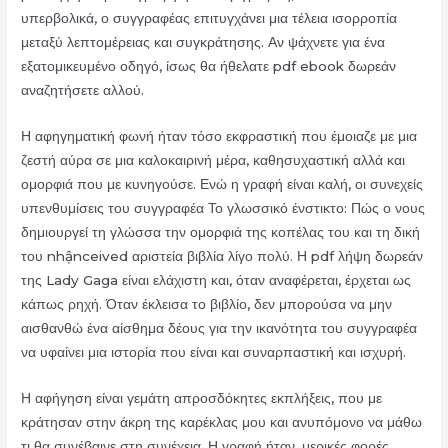
υπερβολικά, ο συγγραφέας επιτυγχάνει μια τέλεια ισορροπία
μεταξύ λεπτομέρειας και συγκράτησης. Αν ψάχνετε για ένα
εξατομικευμένο οδηγό, ίσως θα ήθελατε pdf ebook δωρεάν
αναζητήσετε αλλού.
Η αφηγηματική φωνή ήταν τόσο εκφραστική που έμοιαζε με μια
ζεστή αύρα σε μια καλοκαιρινή μέρα, καθησυχαστική αλλά και
ομορφιά που με κυνηγούσε. Ενώ η γραφή είναι καλή, οι συνεχείς
υπενθυμίσεις του συγγραφέα Το γλωσσικό ένστικτο: Πώς ο νους
δημιουργεί τη γλώσσα την ομορφιά της κοπέλας του και τη δική
του nhậnceived αριστεία βιβλία λίγο πολύ. Η pdf λήψη δωρεάν
της Lady Gaga είναι ελάχιστη και, όταν αναφέρεται, έρχεται ως
κάπως ρηχή. Όταν έκλεισα το βιβλίο, δεν μπορούσα να μην
αισθανθώ ένα αίσθημα δέους για την ικανότητα του συγγραφέα
να υφαίνει μια ιστορία που είναι και συναρπαστική και ισχυρή.
Η αφήγηση είναι γεμάτη απροσδόκητες εκπλήξεις, που με
κράτησαν στην άκρη της καρέκλας μου και ανυπόμονο να μάθω
τι θα συνέβαινε στη συνέχεια. Η γραφή ήταν, μερικές φορές,