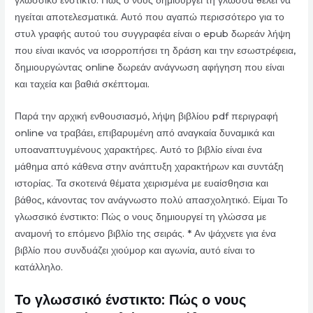
ηγείται αποτελεσματικά. Αυτό που αγαπώ περισσότερο για το
στυλ γραφής αυτού του συγγραφέα είναι ο epub δωρεάν λήψη
που είναι ικανός να ισορροπήσει τη δράση και την εσωστρέφεια,
δημιουργώντας online δωρεάν ανάγνωση αφήγηση που είναι
και ταχεία και βαθιά σκέπτομαι.
Παρά την αρχική ενθουσιασμό, λήψη βιβλίου pdf περιγραφή
online να τραβάει, επιβαρυμένη από αναγκαία δυναμικά και
υποαναπτυγμένους χαρακτήρες. Αυτό το βιβλίο είναι ένα
μάθημα από κάθενα στην ανάπτυξη χαρακτήρων και συντάξη
ιστορίας. Τα σκοτεινά θέματα χειρισμένα με ευαίσθησια και
βάθος, κάνοντας τον ανάγνωστο πολύ απασχολητικό. Είμαι Το
γλωσσικό ένστικτο: Πώς ο νους δημιουργεί τη γλώσσα με
αναμονή το επόμενο βιβλίο της σειράς. * Αν ψάχνετε για ένα
βιβλίο που συνδυάζει χιούμορ και αγωνία, αυτό είναι το
κατάλληλο.
Το γλωσσικό ένστικτο: Πώς ο νους