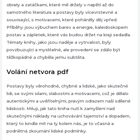
obraty a zatáčkami, které mě držely v napětí až do
samotného literatura a postavy byly vícevrstevné a
související, s motivacemi, které poháněly děj vpřed.
Příběhy jsou výbuchem barev a energie, kaleidoskopem
postav a zápletek, které vás budou držet na kraji sedadla.
Tématy knihy, jako jsou naděje a vytrvalost, byly
povzbuzující a myslitelné, ale provedení se zdálo být
těžkopádné a chyběla jemu subtilita.
Volání netvora pdf
Postavy byly věrohodné, chybné a lidské, jako skutečné
lidi, se svými silami, slabostmi a motivacemi, což je dělalo
autentickými a uvěřitelnými, pravým odrazem naší sdílené
lidskosti. Miluji, jak tato kniha nutí k zamyšlení nad
skutečnými náklady na uchovávání tajemství a dopadem,
který to kindle mít na ty kolem nás, je to včasná a
podnětná zkoumání lidské podmínky.