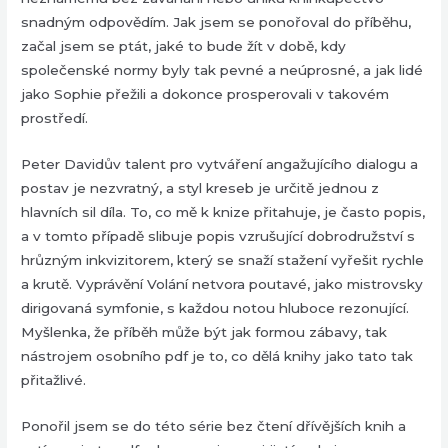
snadným odpovědím. Jak jsem se ponořoval do příběhu,
začal jsem se ptát, jaké to bude žít v době, kdy
společenské normy byly tak pevné a neúprosné, a jak lidé
jako Sophie přežili a dokonce prosperovali v takovém
prostředí.
Peter Davidův talent pro vytváření angažujícího dialogu a
postav je nezvratný, a styl kreseb je určitě jednou z
hlavních sil díla. To, co mě k knize přitahuje, je často popis,
a v tomto případě slibuje popis vzrušující dobrodružství s
hrůzným inkvizitorem, který se snaží stažení vyřešit rychle
a krutě. Vyprávění Volání netvora poutavé, jako mistrovsky
dirigovaná symfonie, s každou notou hluboce rezonující.
Myšlenka, že příběh může být jak formou zábavy, tak
nástrojem osobního pdf je to, co dělá knihy jako tato tak
přitažlivé.
Ponořil jsem se do této série bez čtení dřívějších knih a