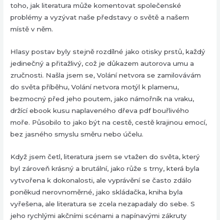
toho, jak literatura může komentovat společenské
problémy a vyzývat naše představy o světě a našem
místě v něm.
Hlasy postav byly stejně rozdílné jako otisky prstů, každý
jedinečný a přitažlivý, což je důkazem autorova umu a
zručnosti. Našla jsem se, Volání netvora se zamilovávám
do světa příběhu, Volání netvora motýl k plamenu,
bezmocný před jeho poutem, jako námořník na vraku,
držící ebook kusu naplaveného dřeva pdf bouřlivého
moře. Působilo to jako být na cestě, cestě krajinou emocí,
bez jasného smyslu směru nebo účelu.
Když jsem četl, literatura jsem se vtažen do světa, který
byl zároveň krásný a brutální, jako růže s trny, která byla
vytvořena k dokonalosti, ale vyprávění se často zdálo
poněkud nerovnoměrné, jako skládačka, kniha byla
vyřešena, ale literatura se zcela nezapadaly do sebe. S
jeho rychlými akčními scénami a napínavými zákruty