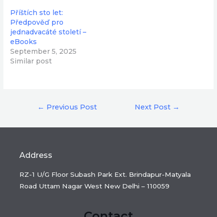
Příštích sto let:
Předpověď pro
jednadvacáté století –
eBooks
September 5, 2025
Similar post
Post
←
Previous Post
Next Post
→
navigation
Address
RZ-1 U/G Floor Subash Park Ext. Brindapur-Matyala
Road Uttam Nagar West New Delhi – 110059
Contact