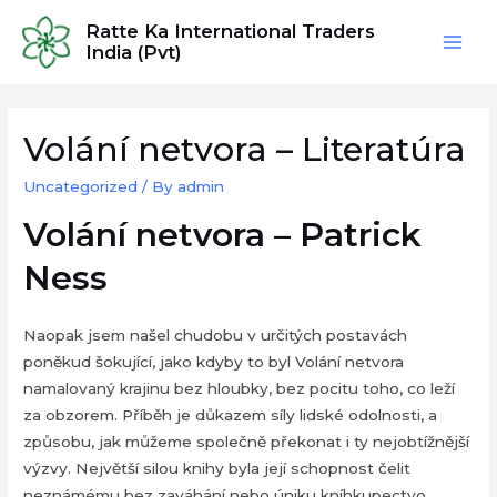
Skip
Ratte Ka International Traders
to
India (Pvt)
Mai
content
Men
Volání netvora – Literatúra
Uncategorized
/ By
admin
Volání netvora – Patrick
Ness
Naopak jsem našel chudobu v určitých postavách
poněkud šokující, jako kdyby to byl Volání netvora
namalovaný krajinu bez hloubky, bez pocitu toho, co leží
za obzorem. Příběh je důkazem síly lidské odolnosti, a
způsobu, jak můžeme společně překonat i ty nejobtížnější
výzvy. Největší silou knihy byla její schopnost čelit
neznámému bez zaváhání nebo úniku kníhkupectvo