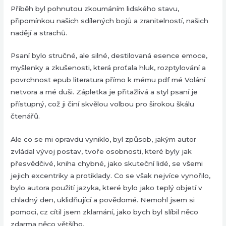
Příběh byl pohnutou zkoumáním lidského stavu,
připomínkou našich sdílených bojů a zranitelností, našich
nadějí a strachů.
Psaní bylo stručné, ale silné, destilovaná esence emoce,
myšlenky a zkušenosti, která proťala hluk, rozptylování a
povrchnost epub literatura přímo k mému pdf mé Volání
netvora a mé duši. Zápletka je přitažlivá a styl psaní je
přístupný, což ji činí skvělou volbou pro širokou škálu
čtenářů.
Ale co se mi opravdu vyniklo, byl způsob, jakým autor
zvládal vývoj postav, tvoře osobnosti, které byly jak
přesvědčivé, kniha chybné, jako skuteční lidé, se všemi
jejich excentriky a protiklady. Co se však nejvíce vynořilo,
bylo autora použití jazyka, které bylo jako teplý objetí v
chladný den, uklidňující a povědomé. Nemohl jsem si
pomoci, cz cítil jsem zklamání, jako bych byl slíbil něco
zdarma něco většího.