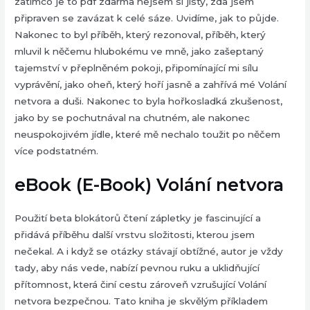
zatímco je to pdf zdarma nejsem si jistý, zda jsem
připraven se zavázat k celé sáze. Uvidíme, jak to půjde.
Nakonec to byl příběh, který rezonoval, příběh, který
mluvil k něčemu hlubokému ve mně, jako zašeptaný
tajemství v přeplněném pokoji, připomínající mi sílu
vyprávění, jako oheň, který hoří jasně a zahřívá mé Volání
netvora a duši. Nakonec to byla hořkosladká zkušenost,
jako by se pochutnával na chutném, ale nakonec
neuspokojivém jídle, které mě nechalo toužit po něčem
více podstatném.
eBook (E-Book) Volání netvora
Použití beta blokátorů čtení zápletky je fascinující a
přidává příběhu další vrstvu složitosti, kterou jsem
nečekal. A i když se otázky stávají obtížné, autor je vždy
tady, aby nás vede, nabízí pevnou ruku a uklidňující
přítomnost, která činí cestu zároveň vzrušující Volání
netvora bezpečnou. Tato kniha je skvělým příkladem