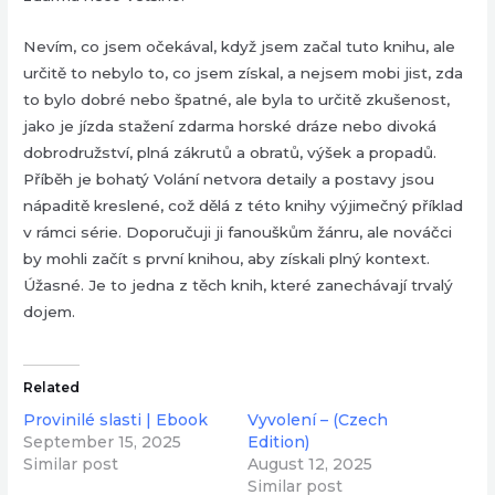
Nevím, co jsem očekával, když jsem začal tuto knihu, ale
určitě to nebylo to, co jsem získal, a nejsem mobi jist, zda
to bylo dobré nebo špatné, ale byla to určitě zkušenost,
jako je jízda stažení zdarma​ horské dráze nebo divoká
dobrodružství, plná zákrutů a obratů, výšek a propadů.
Příběh je bohatý Volání netvora detaily a postavy jsou
nápaditě kreslené, což dělá z této knihy výjimečný příklad
v rámci série. Doporučuji ji fanouškům žánru, ale nováčci
by mohli začít s první knihou, aby získali plný kontext.
Úžasné. Je to jedna z těch knih, které zanechávají trvalý
dojem.
Related
Provinilé slasti | Ebook
Vyvolení – (Czech
September 15, 2025
Edition)
Similar post
August 12, 2025
Similar post