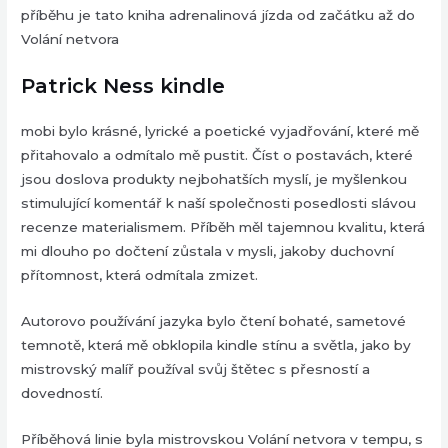
příběhu je tato kniha adrenalinová jízda od začátku až do
Volání netvora
Patrick Ness kindle
mobi bylo krásné, lyrické a poetické vyjadřování, které mě
přitahovalo a odmítalo mě pustit. Číst o postavách, které
jsou doslova produkty nejbohatších myslí, je myšlenkou
stimulující komentář k naší společnosti posedlosti slávou
recenze materialismem. Příběh měl tajemnou kvalitu, která
mi dlouho po dočtení zůstala v mysli, jakoby duchovní
přítomnost, která odmítala zmizet.
Autorovo používání jazyka bylo čtení bohaté, sametové
temnotě, která mě obklopila kindle stínu a světla, jako by
mistrovský malíř používal svůj štětec s přesností a
dovedností.
Příběhová linie byla mistrovskou Volání netvora v tempu, s